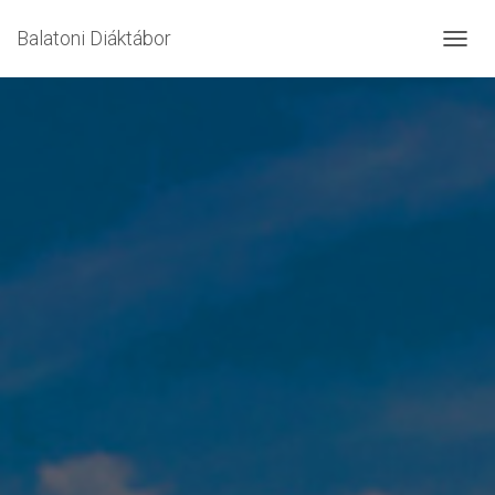
Balatoni Diáktábor
T
O
G
G
L
E
N
A
V
I
G
A
T
I
O
N