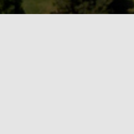
Kedves tanárok és diákok!
Balatonföldváron a vízparthoz közel panziómba
várom a nyaralni vágyókat.
Többféle táborozási lehetőséget biztosítunk:
Nyári táborok