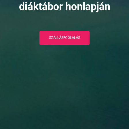
diáktábor honlapján
SZÁLLÁSFOGLALÁS