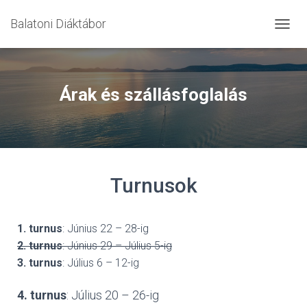
Balatoni Diáktábor
T
O
G
G
L
Árak és szállásfoglalás
E
N
A
V
I
G
A
Turnusok
T
I
O
1. turnus
: Június 22 – 28-ig
N
2. turnus
: Június 29 – Július 5-ig
3. turnus
: Július 6 – 12-ig
4. turnus
: Július 20 – 26-ig