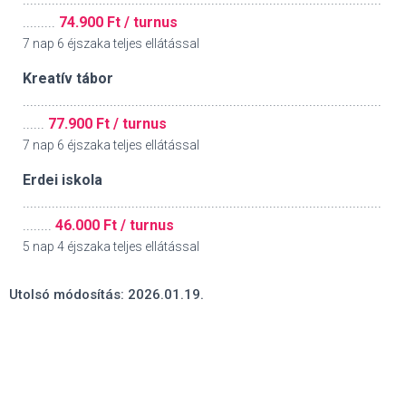
.........
74.900 Ft / turnus
7 nap 6 éjszaka teljes ellátással
Kreatív tábor
...................................................................................................
......
77.900 Ft / turnus
7 nap 6 éjszaka teljes ellátással
Erdei iskola
...................................................................................................
........
46.000 Ft / turnus
5 nap 4 éjszaka teljes ellátással
Utolsó módosítás: 2026.01.19.