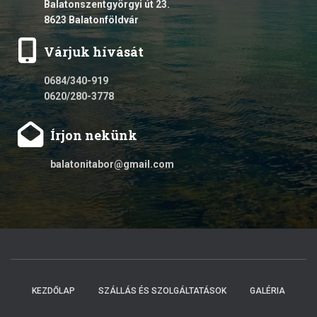
Balatonszentgyörgyi út 23.
8623 Balatonföldvár
Várjuk hívását
0684/340-919
0620/280-3778
Írjon nekünk
balatonitabor@gmail.com
KEZDŐLAP
SZÁLLÁS ÉS SZOLGÁLTATÁSOK
GALÉRIA