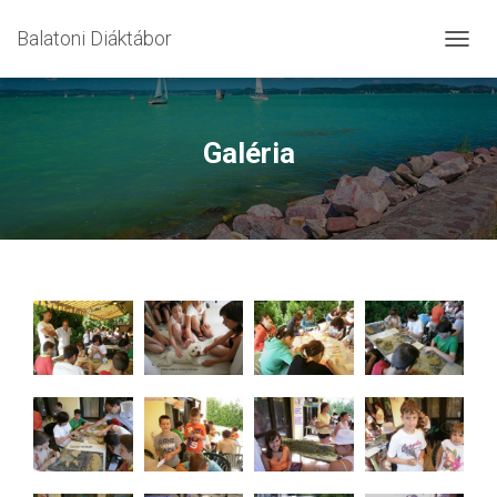
Balatoni Diáktábor
T
O
G
G
L
Galéria
E
N
A
V
I
G
A
T
I
O
N